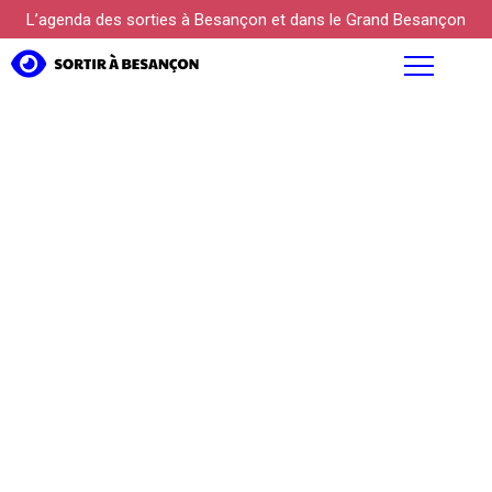
L’agenda des sorties à Besançon et dans le Grand Besançon
AGENDA
FOCUS
PROPOSER UN ÉVÉNEMENT
KÜLTUREBOX