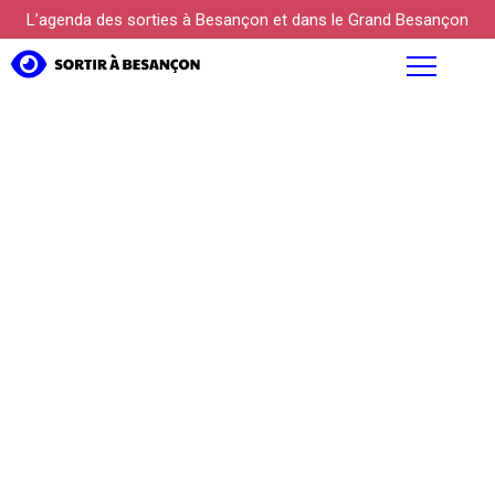
L’agenda des sorties à Besançon et dans le Grand Besançon
AGENDA
FOCUS
PROPOSER UN ÉVÉNEMENT
KÜLTUREBOX