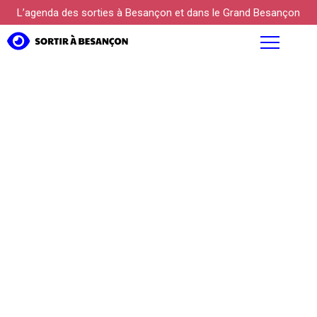
L’agenda des sorties à Besançon et dans le Grand Besançon
AGENDA
FOCUS
PROPOSER UN ÉVÉNEMENT
KÜLTUREBOX