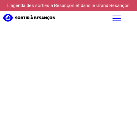
L’agenda des sorties à Besançon et dans le Grand Besançon
AGENDA
FOCUS
PROPOSER UN ÉVÉNEMENT
KÜLTUREBOX