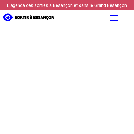
L’agenda des sorties à Besançon et dans le Grand Besançon
AGENDA
FOCUS
PROPOSER UN ÉVÉNEMENT
KÜLTUREBOX