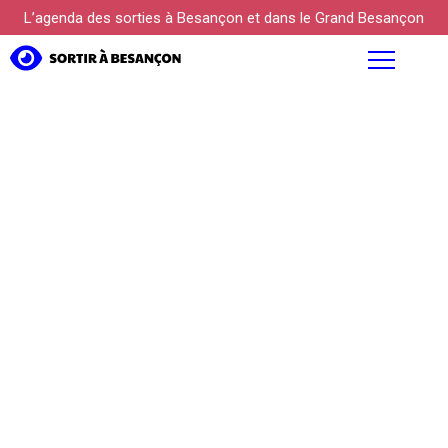
L’agenda des sorties à Besançon et dans le Grand Besançon
AGENDA
FOCUS
PROPOSER UN ÉVÉNEMENT
KÜLTUREBOX