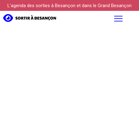
L’agenda des sorties à Besançon et dans le Grand Besançon
AGENDA
FOCUS
PROPOSER UN ÉVÉNEMENT
KÜLTUREBOX