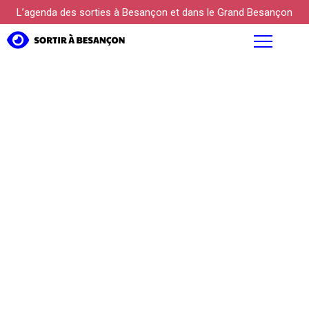
L’agenda des sorties à Besançon et dans le Grand Besançon
AGENDA
FOCUS
PROPOSER UN ÉVÉNEMENT
KÜLTUREBOX