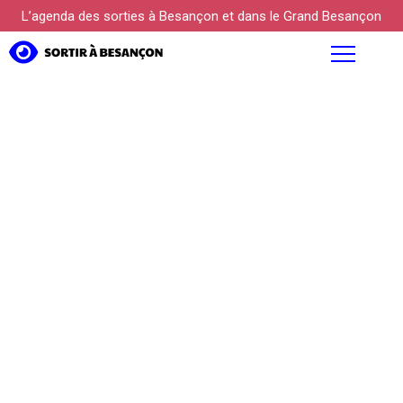
L’agenda des sorties à Besançon et dans le Grand Besançon
AGENDA
FOCUS
PROPOSER UN ÉVÉNEMENT
KÜLTUREBOX