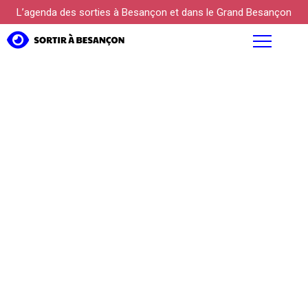
L’agenda des sorties à Besançon et dans le Grand Besançon
AGENDA
FOCUS
PROPOSER UN ÉVÉNEMENT
KÜLTUREBOX