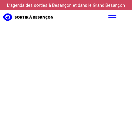
L’agenda des sorties à Besançon et dans le Grand Besançon
AGENDA
FOCUS
PROPOSER UN ÉVÉNEMENT
KÜLTUREBOX