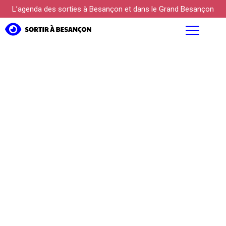
L’agenda des sorties à Besançon et dans le Grand Besançon
AGENDA
FOCUS
PROPOSER UN ÉVÉNEMENT
KÜLTUREBOX