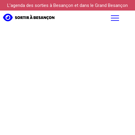
L’agenda des sorties à Besançon et dans le Grand Besançon
AGENDA
FOCUS
PROPOSER UN ÉVÉNEMENT
KÜLTUREBOX