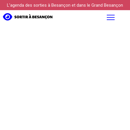
L’agenda des sorties à Besançon et dans le Grand Besançon
AGENDA
FOCUS
PROPOSER UN ÉVÉNEMENT
KÜLTUREBOX