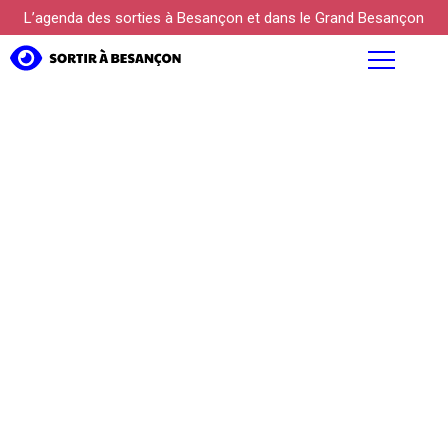
L’agenda des sorties à Besançon et dans le Grand Besançon
AGENDA
FOCUS
PROPOSER UN ÉVÉNEMENT
KÜLTUREBOX