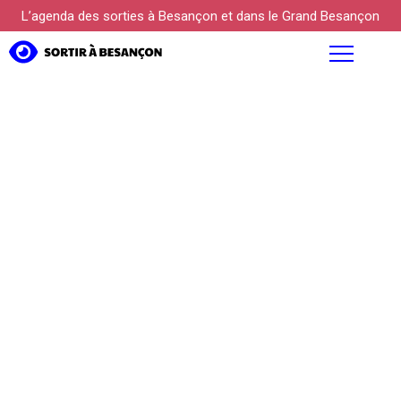
L’agenda des sorties à Besançon et dans le Grand Besançon
AGENDA
FOCUS
PROPOSER UN ÉVÉNEMENT
KÜLTUREBOX