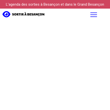
L’agenda des sorties à Besançon et dans le Grand Besançon
AGENDA
FOCUS
PROPOSER UN ÉVÉNEMENT
KÜLTUREBOX